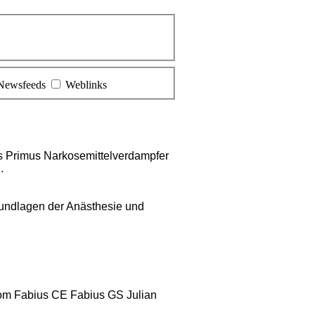
Newsfeeds
Weblinks
s Primus Narkosemittelverdampfer
.
undlagen der Anästhesie und
m Fabius CE Fabius GS Julian