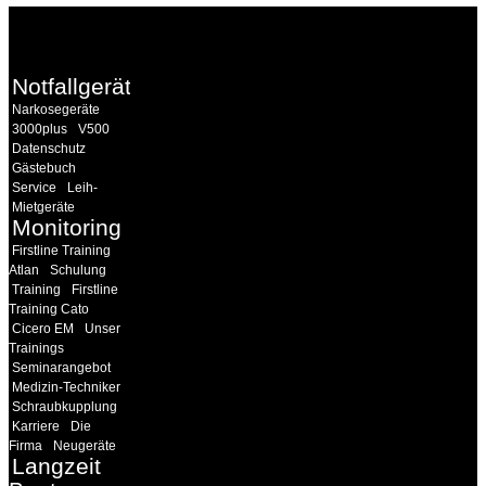
WEITERE
LINKS
Notfallgeräte
Narkosegeräte
3000plus
V500
Datenschutz
Gästebuch
Service
Leih-
Mietgeräte
Monitoring
Firstline Training
Atlan
Schulung
Training
Firstline
Training Cato
Cicero EM
Unser
Trainings
Seminarangebot
Medizin-Techniker
Schraubkupplung
Karriere
Die
Firma
Neugeräte
Langzeit