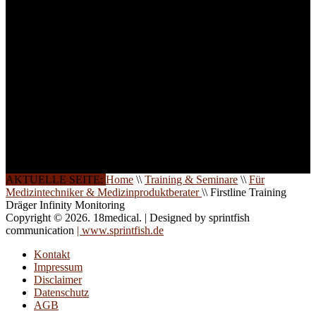
weitere Termine, Themen
und Seminare für Sie ein.
Gerne schulen wir Sie
auch in
Wochenendkursen, in
Halbtagsschulungen, oder
direkt vor Ort.
Die Qualität unserer
Schulungen ist das
Ergebnis jahrelanger
Erfahrung. Wir geben
diese gerne an Sie weiter.
AKTUELLE SEITE:
Home
\\
Training & Seminare
\\
Für
Medizintechniker & Medizinproduktberater
\\
Firstline Training
Dräger Infinity Monitoring
Copyright © 2026. 18medical. | Designed by sprintfish
communication
| www.sprintfish.de
Kontakt
Impressum
Disclaimer
Datenschutz
AGB