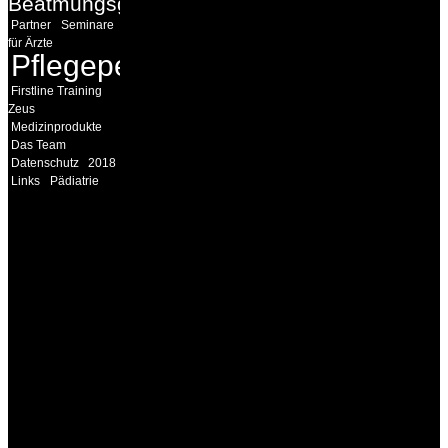
Beatmungsgeräte
Partner
Seminare
für Ärzte
Pflegepersonal
Firstline Training
Zeus
Medizinprodukte
Das Team
Datenschutz
2018
Links
Pädiatrie
INFORMATION
Seminare und Trainings
für Anwender von
Medizinprodukten und für
technisches Personal
.
Um Ihnen eine optimale
Arbeitsatmosphäre und
ein Maximum an
Lernerfolg zu garantieren,
ist die Anzahl der
Teilnehmer begrenzt. Auf
Ihren Wunsch richten wir