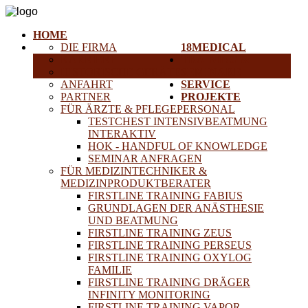
HOME
DIE FIRMA
18MEDICAL
KARRIERE
TRAINING &
HISTORISCHE GERÄTE
SEMINARE
ANFAHRT
SERVICE
PARTNER
PROJEKTE
FÜR ÄRZTE & PFLEGEPERSONAL
TESTCHEST INTENSIVBEATMUNG
INTERAKTIV
HOK - HANDFUL OF KNOWLEDGE
SEMINAR ANFRAGEN
FÜR MEDIZINTECHNIKER &
MEDIZINPRODUKTBERATER
FIRSTLINE TRAINING FABIUS
GRUNDLAGEN DER ANÄSTHESIE
UND BEATMUNG
FIRSTLINE TRAINING ZEUS
FIRSTLINE TRAINING PERSEUS
FIRSTLINE TRAINING OXYLOG
FAMILIE
FIRSTLINE TRAINING DRÄGER
INFINITY MONITORING
FIRSTLINE TRAINING VAPOR