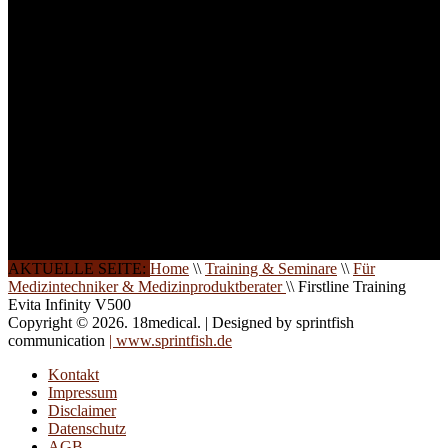
Ihren Wunsch richten wir
weitere Termine, Themen
und Seminare für Sie ein.
Gerne schulen wir Sie
auch in
Wochenendkursen, in
Halbtagsschulungen, oder
direkt vor Ort.
Die Qualität unserer
Schulungen ist das
Ergebnis jahrelanger
Erfahrung. Wir geben
diese gerne an Sie weiter.
AKTUELLE SEITE:
Home
\\
Training & Seminare
\\
Für
Medizintechniker & Medizinproduktberater
\\
Firstline Training
Evita Infinity V500
Copyright © 2026. 18medical. | Designed by sprintfish
communication
| www.sprintfish.de
Kontakt
Impressum
Disclaimer
Datenschutz
AGB