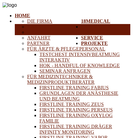
HOME
DIE FIRMA
18MEDICAL
KARRIERE
TRAINING &
HISTORISCHE GERÄTE
SEMINARE
ANFAHRT
SERVICE
PARTNER
PROJEKTE
FÜR ÄRZTE & PFLEGEPERSONAL
TESTCHEST INTENSIVBEATMUNG
INTERAKTIV
HOK - HANDFUL OF KNOWLEDGE
SEMINAR ANFRAGEN
FÜR MEDIZINTECHNIKER &
MEDIZINPRODUKTBERATER
FIRSTLINE TRAINING FABIUS
GRUNDLAGEN DER ANÄSTHESIE
UND BEATMUNG
FIRSTLINE TRAINING ZEUS
FIRSTLINE TRAINING PERSEUS
FIRSTLINE TRAINING OXYLOG
FAMILIE
FIRSTLINE TRAINING DRÄGER
INFINITY MONITORING
FIRSTLINE TRAINING VAPOR