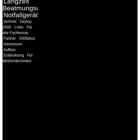
Langzeit
Beatmungsgeräte
Notfallgeräte
Vertrieb
Oxylog
2000
Links
Für
alle Fachkreise
Partner
2000plus
Impressum
Aufbau
Entwicklung
Für
Medizintechniker
INFORMATION
Seminare und Trainings
für Anwender von
Medizinprodukten und für
technisches Personal
.
Um Ihnen eine optimale
Arbeitsatmosphäre und
ein Maximum an
Lernerfolg zu garantieren,
ist die Anzahl der
Teilnehmer begrenzt. Auf