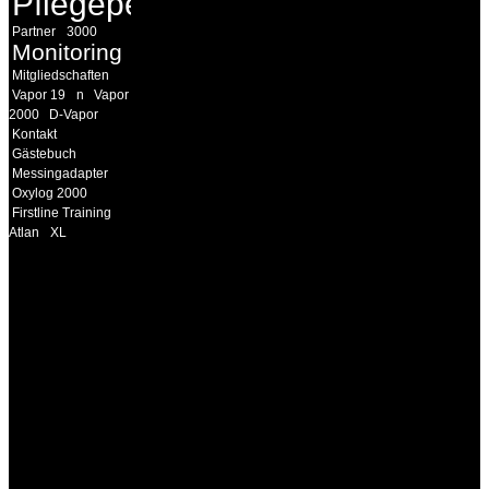
Pflegepersonal
Partner
3000
Monitoring
Mitgliedschaften
Vapor 19
n
Vapor
2000
D-Vapor
Kontakt
Gästebuch
Messingadapter
Oxylog 2000
Firstline Training
Atlan
XL
INFORMATION
Seminare und Trainings
für Anwender von
Medizinprodukten und für
technisches Personal
.
Um Ihnen eine optimale
Arbeitsatmosphäre und
ein Maximum an
Lernerfolg zu garantieren,
ist die Anzahl der