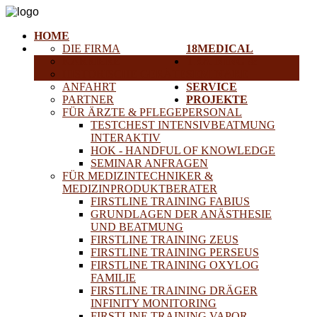
HOME
DIE FIRMA
18MEDICAL
KARRIERE
TRAINING &
HISTORISCHE GERÄTE
SEMINARE
ANFAHRT
SERVICE
PARTNER
PROJEKTE
FÜR ÄRZTE & PFLEGEPERSONAL
TESTCHEST INTENSIVBEATMUNG
INTERAKTIV
HOK - HANDFUL OF KNOWLEDGE
SEMINAR ANFRAGEN
FÜR MEDIZINTECHNIKER &
MEDIZINPRODUKTBERATER
FIRSTLINE TRAINING FABIUS
GRUNDLAGEN DER ANÄSTHESIE
UND BEATMUNG
FIRSTLINE TRAINING ZEUS
FIRSTLINE TRAINING PERSEUS
FIRSTLINE TRAINING OXYLOG
FAMILIE
FIRSTLINE TRAINING DRÄGER
INFINITY MONITORING
FIRSTLINE TRAINING VAPOR