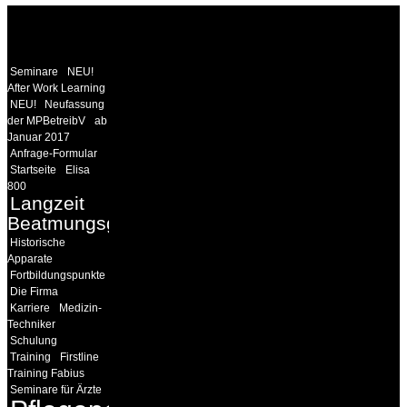
WEITERE
LINKS
Seminare
NEU!
After Work Learning
NEU!
Neufassung
der MPBetreibV
ab
Januar 2017
Anfrage-Formular
Startseite
Elisa
800
Langzeit
Beatmungsgeräte
Historische
Apparate
Fortbildungspunkte
Die Firma
Karriere
Medizin-
Techniker
Schulung
Training
Firstline
Training Fabius
Seminare für Ärzte