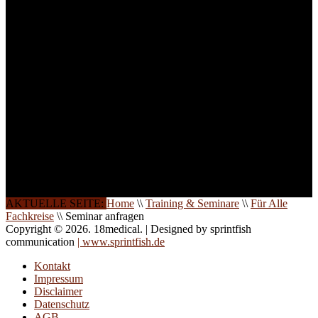
Teilnehmer begrenzt. Auf
Ihren Wunsch richten wir
weitere Termine, Themen
und Seminare für Sie ein.
Gerne schulen wir Sie
auch in
Wochenendkursen, in
Halbtagsschulungen, oder
direkt vor Ort.
Die Qualität unserer
Schulungen ist das
Ergebnis jahrelanger
Erfahrung. Wir geben
diese gerne an Sie weiter.
AKTUELLE SEITE:
Home
\\
Training & Seminare
\\
Für Alle
Fachkreise
\\
Seminar anfragen
Copyright © 2026. 18medical. | Designed by sprintfish
communication
| www.sprintfish.de
Kontakt
Impressum
Disclaimer
Datenschutz
AGB