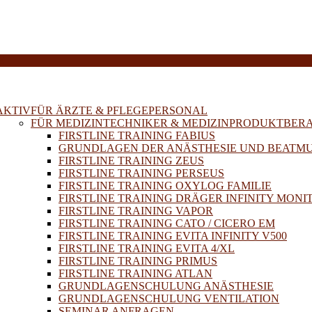
E
AKTIV
FÜR ÄRZTE & PFLEGEPERSONAL
FÜR MEDIZINTECHNIKER & MEDIZINPRODUKTBER
FIRSTLINE TRAINING FABIUS
GRUNDLAGEN DER ANÄSTHESIE UND BEATM
FIRSTLINE TRAINING ZEUS
FIRSTLINE TRAINING PERSEUS
FIRSTLINE TRAINING OXYLOG FAMILIE
FIRSTLINE TRAINING DRÄGER INFINITY MONI
FIRSTLINE TRAINING VAPOR
FIRSTLINE TRAINING CATO / CICERO EM
FIRSTLINE TRAINING EVITA INFINITY V500
FIRSTLINE TRAINING EVITA 4/XL
FIRSTLINE TRAINING PRIMUS
FIRSTLINE TRAINING ATLAN
GRUNDLAGENSCHULUNG ANÄSTHESIE
GRUNDLAGENSCHULUNG VENTILATION
SEMINAR ANFRAGEN