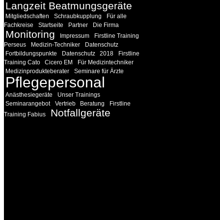
Langzeit Beatmungsgeräte
Mitgliedschaften
Schraubkupplung
Für alle
Fachkreise
Startseite
Partner
Die Firma
Monitoring
Impressum
Firstline Training
Perseus
Medizin-Techniker
Datenschutz
Fortbildungspunkte
Datenschutz
2018
Firstline
Training Cato
Cicero EM
Für Medizintechniker
Medizinprodukteberater
Seminare für Ärzte
Pflegepersonal
Anästhesiegeräte
Unser Trainings
Seminarangebot
Vertrieb
Beratung
Firstline
Notfallgeräte
Training Fabius
INFORMATION
Seminare und Trainings für Anwender von Medizinprodukten u
technisches Personal
.
Um Ihnen eine optimale Arbeitsatmosphäre und ein Maximum
Lernerfolg zu garantieren, ist die Anzahl der Teilnehmer begren
Ihren Wunsch richten wir weitere Termine, Themen und Semin
Sie ein. Gerne schulen wir Sie auch in Wochenendkursen, in
Halbtagsschulungen, oder direkt vor Ort.