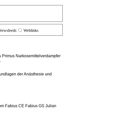
Newsfeeds
Weblinks
s Primus Narkosemittelverdampfer
.
undlagen der Anästhesie und
m Fabius CE Fabius GS Julian