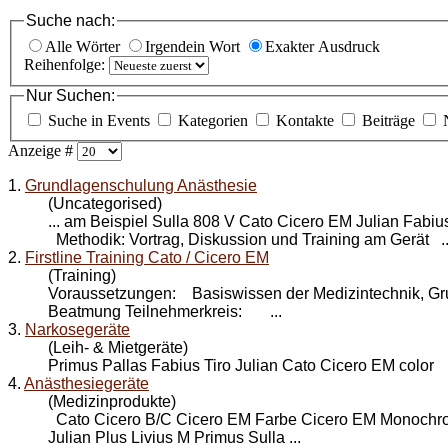
Suche nach:
Alle Wörter
Irgendein Wort
Exakter Ausdruck
Reihenfolge:
Nur Suchen:
Suche in Events
Kategorien
Kontakte
Beiträge
Anzeige #
1.
Grundlagenschulung Anästhesie
(Uncategorised)
... am Beispiel Sulla 808 V Cato
Cicero EM
Julian Fabiu
Methodik: Vortrag, Diskussion und Training am Gerät ..
2.
Firstline Training Cato / Cicero EM
(Training)
Voraussetzungen: Basiswissen der Medizintechnik, Gr
Beatmung Teilnehmerkreis: ...
3.
Narkosegeräte
(Leih- & Mietgeräte)
Primus Pallas Fabius Tiro Julian Cato Cicero EM color
4.
Anästhesiegeräte
(Medizinprodukte)
Cato Cicero B/C Cicero EM Farbe Cicero EM Monochro
Julian Plus Livius M Primus Sulla ...