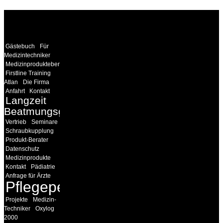
WEITERE
LINKS
Gästebuch
Für
Medizintechniker
Medizinprodukteberater
Firstline Training
Atlan
Die Firma
Anfahrt
Kontakt
Langzeit
Beatmungsgeräte
Vertrieb
Seminare
Schraubkupplung
Produkt-Berater
Datenschutz
Medizinprodukte
Kontakt
Pädiatrie
Anfrage für Ärzte
Pflegepersonal
Projekte
Medizin-
Techniker
Oxylog
2000